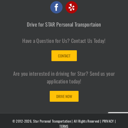
Drive for STAR Personal Transportaion
Have a Question for Us? Contact Us Today!
CONTACT
Are you interested in driving for Star? Send us your
application today!
DRIVE NOW
© 2012
-2026, Star Personal Transportation | All Rights Reserved |
PRIVACY
|
TERMS