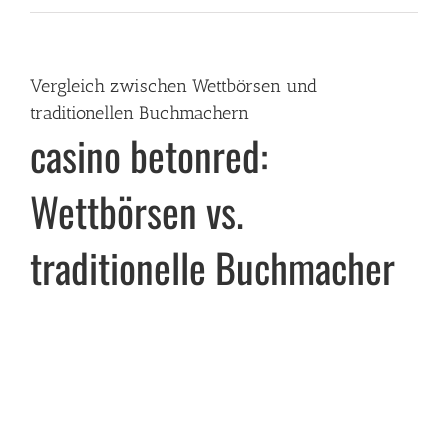
Vergleich zwischen Wettbörsen und
traditionellen Buchmachern
casino betonred:
Wettbörsen vs.
traditionelle Buchmacher
In der Welt des Glücksspiels gibt es viele Möglichkeiten,
Wetten zu platzieren. Zwei der beliebtesten Optionen
sind Wettbörsen und traditionelle Buchmacher. Beide
bieten unterschiedliche Vor- und Nachteile, die es wert
sind, genauer betrachtet zu werden. In diesem Artikel
werden wir die Unterschiede, Vorzüge und potenziellen