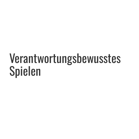
Buchmachern
Höhere Gewinnmargen für den Buchmacher
Weniger Flexibilität
Geringere Quoten im Vergleich zu Wettbörsen
Verantwortungsbewusstes
Spielen
Egal, ob Sie sich für Wettbörsen oder traditionelle
Buchmacher entscheiden, es ist wichtig,
verantwortungsbewusst zu spielen. Hier sind einige
Tipps, um sicher und korrekt zu spielen:
Setzen Sie sich ein Budget und halten Sie sich
daran.
Verstehen Sie die Spiele und Wetten, die Sie