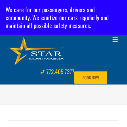
We care for our passengers, drivers and
community. We sanitize our cars regularly and
maintain all possible safety measures.
Skip
to
content
772.405.7377
BOOK NOW
Previous
Next