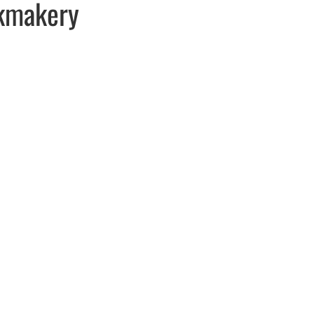
okmakery
 bezpečně a zodpovědně. V tomto článku se
p k hazardním hrám.
 tak i přijímat sázky od ostatních uživatelů.