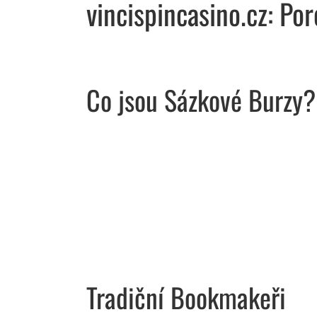
vincispincasino.cz: Po
Sázení na sporty a hry se stalo populární zábav
podíváme na rozdíly mezi sázkovými burzami a 
Co jsou Sázkové Burzy?
Sázkové burzy fungují jako trhy, kde sázkaři moh
Tento systém může nabídnout lepší kurzy než tr
Výhody Sázkových Burz
Vyšší kurzy:
Díky regulaci trhu mohou bý
Flexibilita:
Uživatelé mohou i prodávat sv
Bezpečnost:
Méně závislosti na třetí stra
Tradiční Bookmakeři