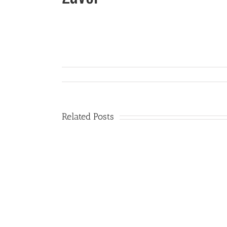
Sázení může být zábavnou a vzrušující aktivitou
bookmakery, nezapomínejte na důležitost osobní
Proto si vyberte správnou platformu, která vyho
Uncategorized
Related Posts
Explore
Betting
Exchanges
vs.
Traditional
Bookmakers:
Yukon