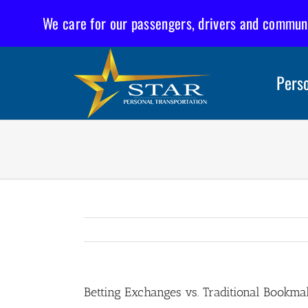
We care for our passengers, drivers and communit
Skip
to
Perso
content
Betting Exchanges vs. Traditional Bookma