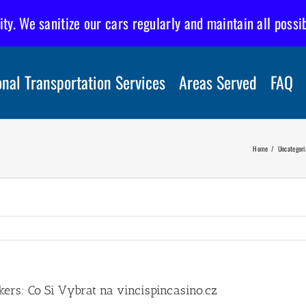
y. We sanitize our cars regularly and maintain all possi
nal Transportation Services
Areas Served
FAQ
Home
Uncategori
kers: Co Si Vybrat na vincispincasino.cz